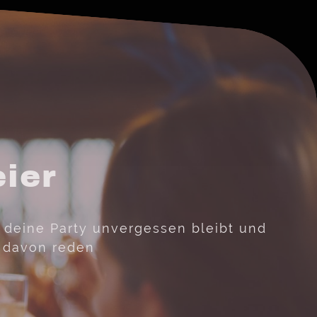
eier
s deine Party unvergessen bleibt und
 davon reden