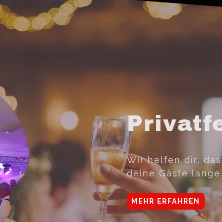
Privatf
Wir helfen dir, da
deine Gäste lange
MEHR ERFAHREN