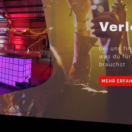
Verl
bei uns fi
was du für
brauchst
MEHR ERFA