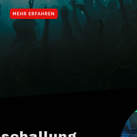
MEHR ERFAHREN
schallung