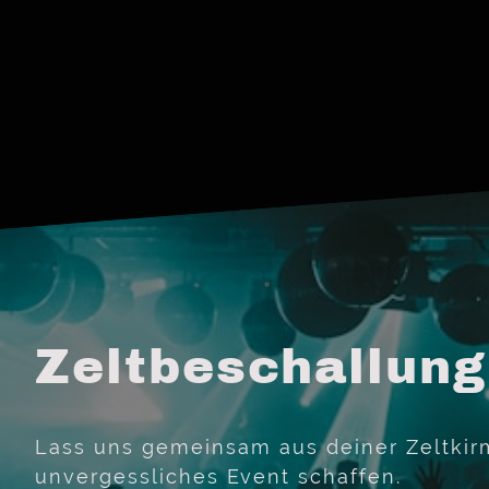
Zeltbeschallung
Lass uns gemeinsam aus deiner Zeltkir
unvergessliches Event schaffen.