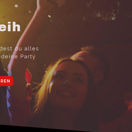
eih
ndest du alles
 deine Party
HREN